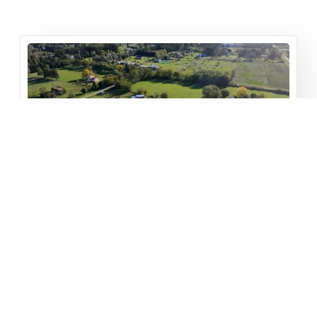
Quinta Barrio Los Troncos
Los Troncos
1
1
10000