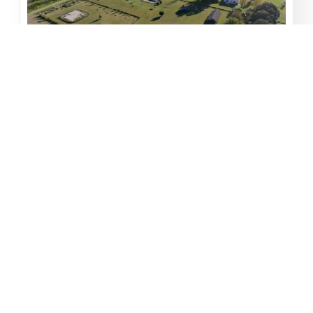
Quinta Barrio Los Troncos
Los Troncos
1
1
10000