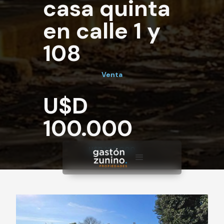
casa quinta
en calle 1 y
108
Venta
U$D
100.000
U$D 100.000