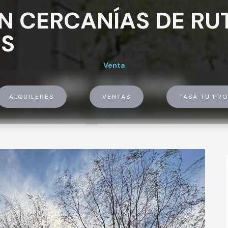
N CERCANÍAS DE RUT
S
Venta
U$D 124.000
ALQUILERES
VENTAS
TASÁ TU PRO
U$D 124.000