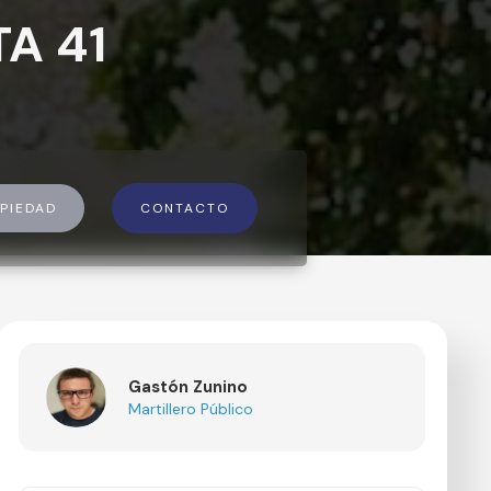
A 41
PIEDAD
CONTACTO
Gastón Zunino
Martillero Público