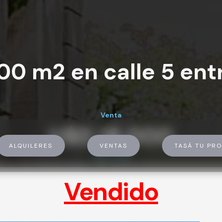
00 m2 en calle 5 ent
Venta
U$D 18.000
ALQUILERES
VENTAS
TASÁ TU PRO
U$D 18.000
Vendido