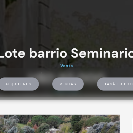
Lote barrio Seminari
Venta
U$D 52.000
ALQUILERES
VENTAS
TASÁ TU PRO
U$D 52.000