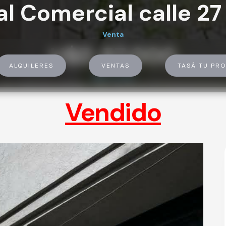
l Comercial calle 27
Venta
U$D 57.000
ALQUILERES
VENTAS
TASÁ TU PRO
U$D 57.000
Vendido