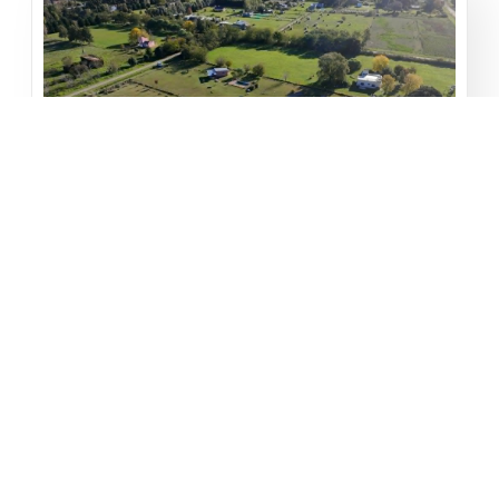
Quinta Barrio Los Troncos
Los Troncos
1
1
10000