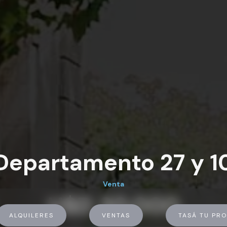
Departamento 27 y 1
Venta
U$D 30.000
ALQUILERES
VENTAS
TASÁ TU PRO