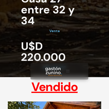
entre 32 y
34
Venta
U$D
220.000
U$D 220.000
Vendido